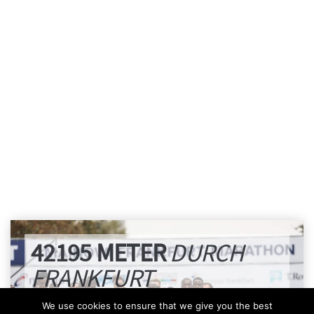
42195 METER
DURCH
FRANKFURT
We use cookies to ensure that we give you the best