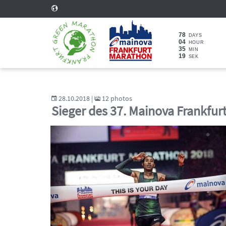
78
DAYS
04
HOUR
35
MIN
18
SEK
28.10.2018 |
12 photos
Sieger des 37. Mainova Frankfu