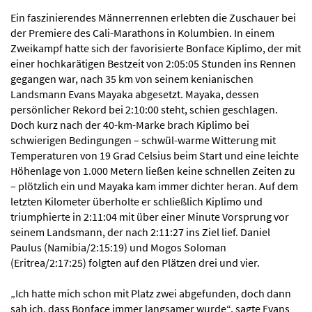
Ein faszinierendes Männerrennen erlebten die Zuschauer bei
der Premiere des Cali-Marathons in Kolumbien. In einem
Zweikampf hatte sich der favorisierte Bonface Kiplimo, der mit
einer hochkarätigen Bestzeit von 2:05:05 Stunden ins Rennen
gegangen war, nach 35 km von seinem kenianischen
Landsmann Evans Mayaka abgesetzt. Mayaka, dessen
persönlicher Rekord bei 2:10:00 steht, schien geschlagen.
Doch kurz nach der 40-km-Marke brach Kiplimo bei
schwierigen Bedingungen – schwül-warme Witterung mit
Temperaturen von 19 Grad Celsius beim Start und eine leichte
Höhenlage von 1.000 Metern ließen keine schnellen Zeiten zu
– plötzlich ein und Mayaka kam immer dichter heran. Auf dem
letzten Kilometer überholte er schließlich Kiplimo und
triumphierte in 2:11:04 mit über einer Minute Vorsprung vor
seinem Landsmann, der nach 2:11:27 ins Ziel lief. Daniel
Paulus (Namibia/2:15:19) und Mogos Soloman
(Eritrea/2:17:25) folgten auf den Plätzen drei und vier.
„Ich hatte mich schon mit Platz zwei abgefunden, doch dann
sah ich, dass Bonface immer langsamer wurde“, sagte Evans