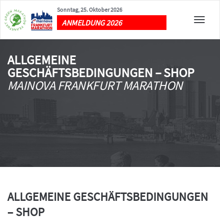
Sonntag, 25. Oktober 2026
Toggle
ANMELDUNG 2026
naviga
ALLGEMEINE
GESCHÄFTSBEDINGUNGEN – SHOP
MAINOVA FRANKFURT MARATHON
ALLGEMEINE GESCHÄFTSBEDINGUNGEN
– SHOP