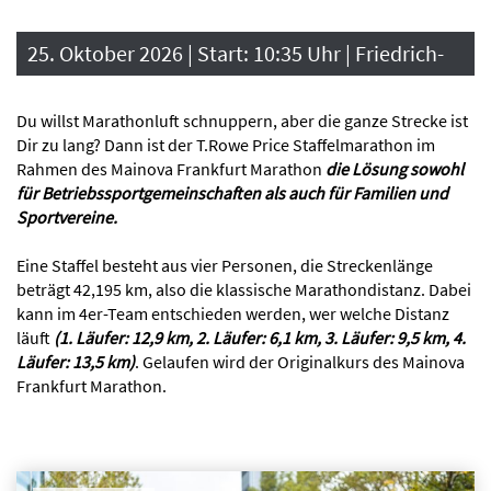
25. Oktober 2026 | Start: 10:35 Uhr | Friedrich-
STARTERLISTE
Ebert-Anlage
Du willst Marathonluft schnuppern, aber die ganze Strecke ist
STARTUNTERLAGENAUSGABE
Dir zu lang? Dann ist der T.Rowe Price Staffelmarathon im
Rahmen des Mainova Frankfurt Marathon
die Lösung sowohl
für Betriebssportgemeinschaften als auch für Familien und
STRECKE
Sportvereine.
Eine Staffel besteht aus vier Personen, die Streckenlänge
beträgt 42,195 km, also die klassische Marathondistanz. Dabei
kann im 4er-Team entschieden werden, wer welche Distanz
läuft
(1. Läufer: 12,9 km, 2. Läufer: 6,1 km, 3. Läufer: 9,5 km, 4.
Läufer: 13,5 km)
. Gelaufen wird der Originalkurs des Mainova
Frankfurt Marathon.