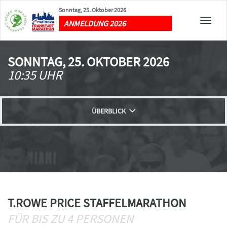
Sonntag, 25. Oktober 2026
Toggle
ANMELDUNG 2026
naviga
SONNTAG, 25. OKTOBER 2026
10:35 UHR
ÜBERBLICK
ANMELDUNG
AUSSCHREIBUNG
T.ROWE PRICE STAFFELMARATHON
STARTGEBÜHR
FÜR BIS ZU 4 PERSONEN