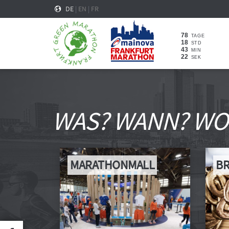
DE
|
EN
|
FR
78
TAGE
18
STD
43
MIN
21
SEK
WAS? WANN? WO
MARATHONMALL
BR