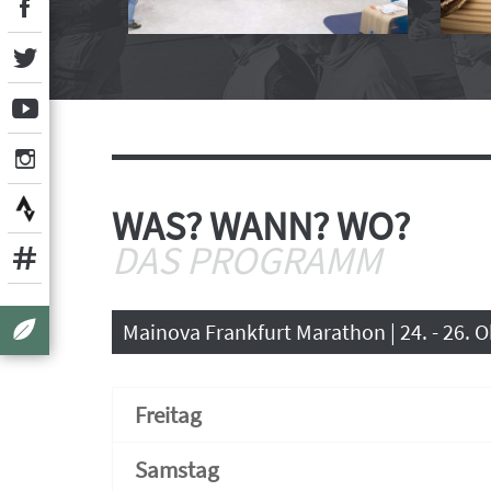
WAS? WANN? WO?
DAS PROGRAMM
Mainova Frankfurt Marathon | 24. - 26. 
Freitag
Samstag