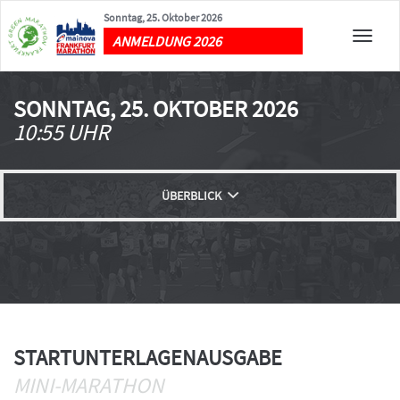
Sonntag, 25. Oktober 2026
Toggle
ANMELDUNG 2026
naviga
SONNTAG, 25. OKTOBER 2026
10:55 UHR
ÜBERBLICK
ANMELDUNG
AUSSCHREIBUNG
STARTUNTERLAGENAUSGABE
STARTGEBÜHR
MINI-MARATHON